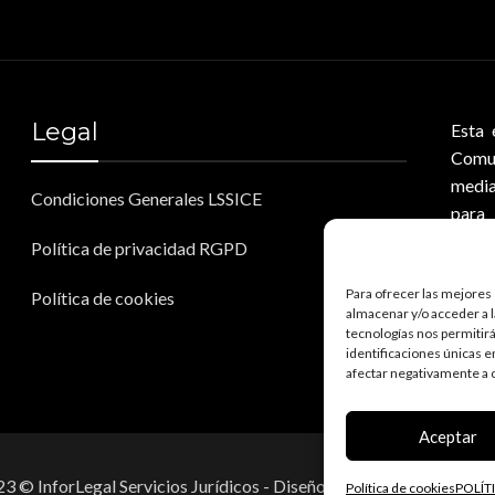
Legal
Esta 
Comu
media
Condiciones Generales LSSICE
para 
respu
Política de privacidad RGPD
Para ofrecer las mejores 
Política de cookies
almacenar y/o acceder a l
tecnologías nos permitir
identificaciones únicas e
afectar negativamente a c
Aceptar
3 © InforLegal Servicios Jurídicos - Diseño por
Airearte Diseño 
Política de cookies
POLÍT