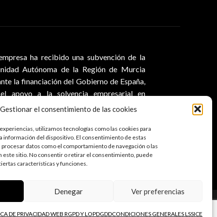
empresa ha recibido una subvención de la
nidad Autónoma de la Región de Murcia
nte la financiación del Gobierno de España,
el apoyo a la solvencia empresarial en
esta a la pandemia de la Covid-19
Gestionar el consentimiento de las cookies
experiencias, utilizamos tecnologías como las cookies para
a información del dispositivo. El consentimiento de estas
á procesar datos como el comportamiento de navegación o las
n este sitio. No consentir o retirar el consentimiento, puede
iertas características y funciones.
Denegar
Ver preferencias
Web
ICA DE PRIVACIDAD WEB RGPD Y LOPDGDD
CONDICIONES GENERALES LSSICE