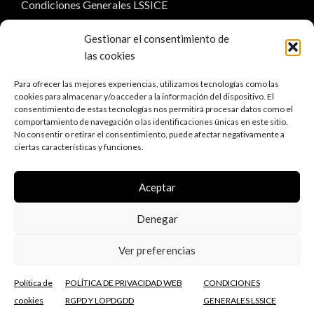
Condiciones Generales LSSICE
Política de privacidad RGPD
Gestionar el consentimiento de
las cookies
Política de cookies
Para ofrecer las mejores experiencias, utilizamos tecnologías como las
Esta empresa ha recibido una subvención de la
cookies para almacenar y/o acceder a la información del dispositivo. El
Comunidad Autónoma de la Región de Murcia mediante
consentimiento de estas tecnologías nos permitirá procesar datos como el
la financiación del Gobierno de España, para el apoyo a la
comportamiento de navegación o las identificaciones únicas en este sitio.
No consentir o retirar el consentimiento, puede afectar negativamente a
solvencia empresarial en respuesta a la pandemia de la
ciertas características y funciones.
Covid-19
Aceptar
Denegar
Ver preferencias
2023 © InforLegal Servicios Jurídicos - Diseño por
Política de
POLÍTICA DE PRIVACIDAD WEB
CONDICIONES
Airearte Diseño Web
cookies
RGPD Y LOPDGDD
GENERALES LSSICE