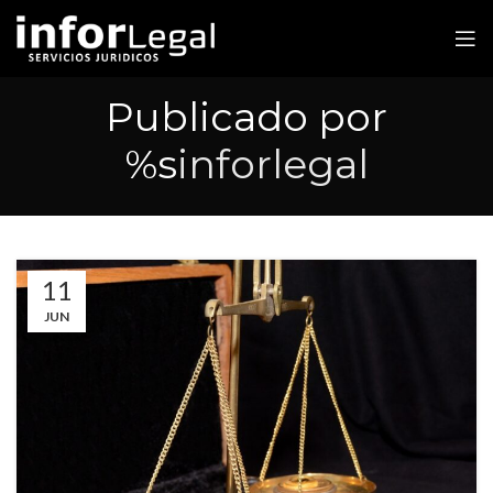
Publicado por
%s
inforlegal
11
JUN